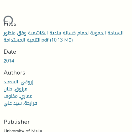
ding...
Files
السياحة الحموية لحمام كسانة ببلدية الهاشمية وفق منظور
التنمية المستدامة.pdf
(10.13 MB)
Date
2014
Authors
زروقي, السعيد
مرزوق, حنان
عماري, مخلوف
فرارحة, سيد علي
Publisher
University of Msila