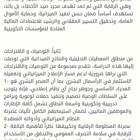
وهي الرقابة التي لم تعد تهدف مجرد صيد الأخطاء، بل باتت
تستهدف أساساً ضمان حسن تنفيذ الميزانية، وحماية الأموال
العامة، وتحقيق التسيير العقلاني والرشيد للاعتمادات المالية
المتاحة للمؤسسات التكوينية.
ثانياً: التوصيات و الاقتراحات
من منطلق المعطيات التحليلية والنتائج الميدانية التي توصلت
إليها هذه الدراسة، نتقدم بمجموعة من التوصيات والاقتراحات
التي نراها ضرورية لدعم مسار الإصلاح الميزانياتي وتفعيله:
1- الاستثمار في الرأسمال البشري: بما أن العنصر البشري هو
المحرك الأساسي وجوهر نجاح أي نظام إصلاحي، فإنه يتوجب
على السلطات الوصية تصميم وتنفيذ حملات توعوية وبرامج
تدريبية وتكوينية واسعة النطاق تشمل كافة الإطارات
والموظفين الماليين، لضمان استيعابهم الكامل لآليات عصرنة
النظام الميزانياتي وأدواته المعقدة.
2- عصرنة المنظومة الرقابية وتكييفها: نظراً للأهمية البالغة
للرقابة في سلامة التصرف العمومي والتحقق من الاستخدام