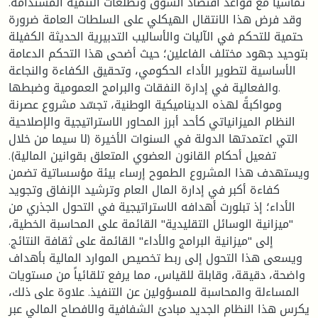
تماشياً مع قواعد اقتصاد السوق وتطلعات التنمية المستدامة.
وقد فرض هذا الانتقال الهيكلي على السلطات العامة ضرورة
حتمية للتحكم في الآليات والأساليب التدبيرية الحديثة الكفيلة
بتوحيد جهود مختلف الفاعلين؛ حيث أضحى هذا التحكم الدعامة
الأساسية لتطوير الأداء الحكومي، وتحقيق الكفاءة والنجاعة
والفعالية في إدارة النفقات والبرامج العمومية وضبطها.
ومواكبةً لهذه الديناميكية الوطنية، تجسّد مشروع عصرنة
النظام الميزانياتي كأحد أبرز المحاور الاستراتيجية والإصلاحية
التي اعتمدتها الدولة في السنوات الأخيرة (لا سيما من خلال
تفعيل أحكام القانون العضوي المتعلق بقوانين المالية).
ويستهدف هذا المشروع الطموح إرساء بيئة مؤسساتية تضمن
كفاءة أكبر في إدارة المال العام وترشيد الإنفاق وتجويد
الأداء؛ إذ تبلورت أهدافه الاستراتيجية في التحول الجذري من
"ميزانية الوسائل التقليدية" القائمة على المحاسبة الخطية،
إلى "ميزانية البرامج والأداء" القائمة على ثقافة النتائج.
ويسعى هذا التحول إلى ربط تخصيص الموارد المالية بأهداف
واضحة، دقيقة، وقابلة للقياس، مما يرفع تلقائياً من مستويات
المساءلة والمحاسبة للمسؤولين عن التنفيذ. علاوة على ذلك،
يكرس هذا النظام الجديد مبادئ الشفافية والافصاح المالي عبر