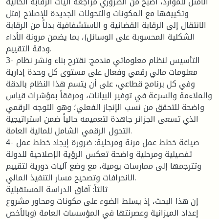
الأمثل للموارد، أصبح من الضروري مراجعة آليات الرقابة الحالية
وتكييفها مع المكونات والتحولات الجديدة للإصلاح (مثل
الانتقال إلى الرقابة القضائية و الاستشفافية بدلاً من الرقابة
الشكلية المحسوبة على الوسائل)، بما يضمن مرونة الأداء
ودقة التقييم.
3- التأسيس لنظام معلوماتي مندمج: نقترح بناء ونشر نظام
معلومات مالي رقمي وفعال على مستوى كل وحدة إدارية
وفي كل برنامج قطاعي، على أن يتسم هذا النظام بالدقة
والملاءمة والسرعة في توفير البيانات، ومرفقاً بمؤشرات قياس
واضحة للتحقق من نسب الإنجاز الفعلي؛ وهو التوجه الرقمي
الذي تسعى الجزائر جاهدة لتعميمه حالياً ضمن استراتيجية
التحول الرقمي الشامل للمالية العامة.
4- صياغة خطط عمل مرنة ومرحلية: ضرورة إيجاد خطط عمل
تفصيلية ومرحلية واضحة تعكس الرؤية الإصلاحية للدولة
وتترجمها إلى ممارسات يومية، مع وضع آليات دورية لتقييم
الانحرافات وتصحيح مسار التنفيذ المالي.
ثالثاً: آفاق الدراسة المستقبلية
إن هذا البحث، إذ يسلط الضوء على مكونات ومحاور مشروع
إعداد الميزانية وعصرنتها في المؤسسات العامة (وبالأخص