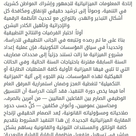
إتاحة المعلومات الميزانياتية للجمهور وإشراك المواطن كشريك
في التنمية، وصولاً إلى ترشيد حقيقي للإنفاق ومكافحة كل
أشكال التبذير والهدر، بالتوازي مع تحديث الأنظمة الرقمية
والإجرائية وتأهيل الكادر البشري.
أولاً: اختبار الفرضيات والنتائج التطبيقية
بناءً على ما تم رصده وتتبعه في الجانب التطبيقي للدراسة،
وتحديداً في سياق المؤسسات التكوينية، فإن عملية إعداد
مشروع الميزانية ما زالت تستند جزئياً إلى محددات مصاريف
السنة السابقة مقترنة باحتياجات السنة الحالية. وفي الحالات
التي لا تلبي فيها الميزانية الأولية كافة المتطلبات الطارئة أو
الهيكلية لهذه المؤسسات، يتم اللجوء إلى آلية "الميزانية
التكميلية" لتغطية العجز وضمان استمرارية المرفق العام.
أما فيما يخص دورة التنفيذ، فقد أثبتت الدراسة أن التنسيق
الوظيفي الصارم بين الفاعلين الماليين — من آمرين بالصرف،
ومحاسبين عموميين، وأعوان مكلفين — كلٌّ حسب حدود
صلاحياته ومسؤولياته القانونية، يُعد الصمام الحقيقي لإنجاح
المقاربة الميزانياتية الجديدة. إن هذا التنفيذ المشروط بتقديم
كافة الوثائق والمستندات الثبوتية والقانونية يساهم بشكل
مباشر في تسهيل وتفعيل منظومة الرقابة القبلية والبعدية؛