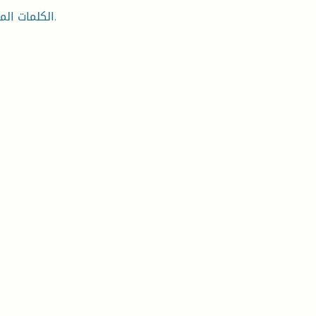
الكلمات المفتاحية : المحتوى، ومعايير اختيار المحتوى، والنص، والقراءة.