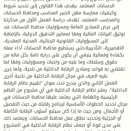
الحسابات المعتمد. يهدف هذا القانون إلى تحديد شروط
وكيفيات ممارسة مهن الخبير المحاسب ومحافظ الحسابات
والمحاسب المعتمد. تهدف دراسة الفصل الأول من مذكرتنا
إلى عرض للمبادئ العامة ومسؤوليات محافظ الحسابات عند
توثيق البيانات المالية وفقا لمعايير التدقيق الدولية، بالإضافة
إلى المسؤوليات القانونية الجنائية، المدنية العقدية،
التقصيرية، التأديبية.حتى يستطيع محافظ الحسابات أداء عمله
بكفاءة وفعالية ينبغي أن يكون على دراية تامة بكل ماله من
حقوق وسلطات وما عليه من واجبات ومسؤوليات وفقا لما
تقتضي به قواعد ومبادئ الرقابة الداخلية من ناحية، ولما جرى
عليه العرف في مجال الرقابة الداخلية من ناحية أخرى.
الفصل الثاني والذي يندرج تحت عنوان "تقييم نظام الرقابة
الداخلية"، يعتبر نظام الرقابة الداخلية في أي مشروع من النظم
الرئيسية والهامة التي يعتمد عليها محافظ الحسابات في
مجال تحديد الخطوات الأساسية لبرنامج رقابته من حيث التفصيل
أو الأجمال، ومن حيث ما إذا كان سيتبع أسلوب الرقابة الكاملة
أو الجزئية وتحديد نطاق عمل محافظ الحسابات، ويعتمد ذلك
على مدى قوة أو ضعف نظام الرقابة الداخلية في المشروع