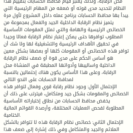
محل الرقابة، ولذلك يعتبر قيام محافظ الحسابات بتقييم هذا
النظام لتحديد مدى قوته أو ضعفه من المهام الرئيسية التي
يبدأ بها محافظ الحسابات برنامج عمله داخل المشروع لأول مرة.
يتميز نظام الرقابة الداخلية الجيد والفعال بمجموعة من
الخصائص الرئيسية والهامة والتي تمثل المقومات الأساسية
المطلوب توافرها حتى يمكن إعتبار نظام الرقابة فعالا وجيدا
في تحقيق الأهداف الرئيسية والتشغيلية لها ولا شك أن
توافر هذه الخصائص أو المقومات كلها أو بعضها بشكل معين
هو أساس الحكم على مدى قوة أو ضعف نظام الرقابة
الداخلية واساليبها وأدواتها المطبقة في المنشاة محل
الرقابة، وعلى هذا الأساس يكون هناك إحتمالين بالنسبة
لمحافظ الحسابات على النحو التالي
الإحتمال الأول: وجود نظام رقابة قوي وفعال لتوافر هذه
الخصائص والمقومات بشكل جيد ومتكامل، فيترتب على ذلك أن
يخفض محافظ الحسابات من نطاق إختباراته الأساسية
المطلوبة لفحص العمليات المختلفة، وأرصدة القوائم المالية
الختامية.
الإحتمال الثاني: خصائص نظام الرقابة هذه لا تتوافر بالشكل
الملائم والجيد والمتكامل وفي ذلك إشارة إلى ضعف هذا