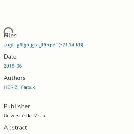
Loading...
Files
(371.14 KB)
مقال دور مواقع الويب.pdf
Date
2018-06
Authors
HERIZI, Farouk
Publisher
Université de M'sila
Abstract