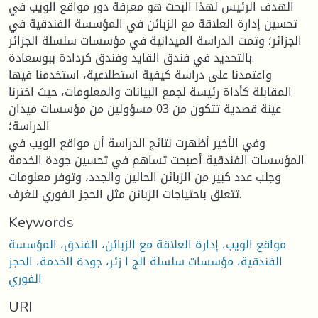
الهدف الرئيس لهذا البحث هو معرفة دور مواقع الويب في
تحسين إدارة العلاقة مع الزبائن في المؤسسة الفندقية في
الجزائر؛ وتمت الدراسة الميدانية في مؤسسات سلسلة الجزائر
بالتحديد في فندق القايد وفندق كردادة ببوسعادة.
واعتمدنا على دراسة كيفية استطلاعية، استخدمنا فيها
المقابلة كأداة رئيسة لجمع البيانات والمعلومات، حيث اخترنا
عينة قصدية تتكون من 03 مسؤولين من مؤسسات ميدان
الدراسة؛
وفي الأخير أظهرت نتائج الدراسة أن مواقع الويب في
المؤسسات الفندقية أصبحت تساهم في تحسين جودة الخدمة
وجلب عدد كبير من الزبائن الحالين والجدد، وتوفر معلومات
تتعلق باحتياجات الزبائن مثل الحجز الفوري للغرف.
Keywords
مواقع الویب، إدارة العلاقة مع الزبائن، الفندق، المؤسسة
الفندقیة، مؤسسات سلسلة الج ا زئر، جودة الخدمة، الحجز
الفوري
URI