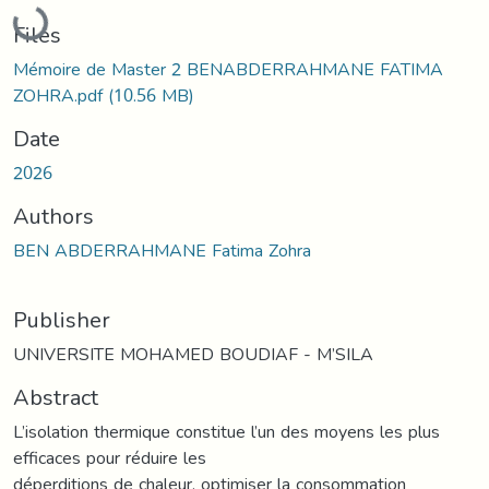
Loading...
Files
Mémoire de Master 2 BENABDERRAHMANE FATIMA
ZOHRA.pdf
(10.56 MB)
Date
2026
Authors
BEN ABDERRAHMANE Fatima Zohra
Publisher
UNIVERSITE MOHAMED BOUDIAF - M’SILA
Abstract
L’isolation thermique constitue l’un des moyens les plus
efficaces pour réduire les
déperditions de chaleur, optimiser la consommation