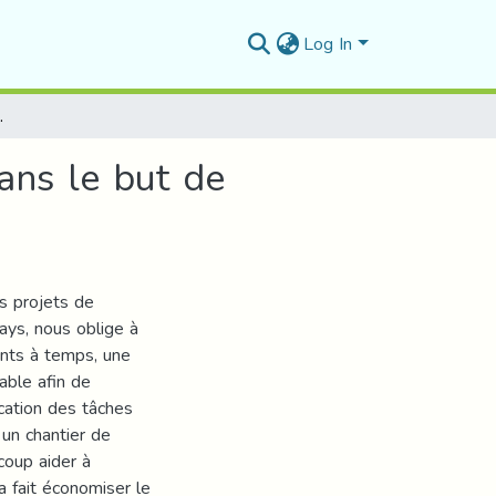
Log In
 planifier les tâches à réaliser
ans le but de
s projets de
ays, nous oblige à
ents à temps, une
able afin de
ication des tâches
un chantier de
oup aider à
a fait économiser le