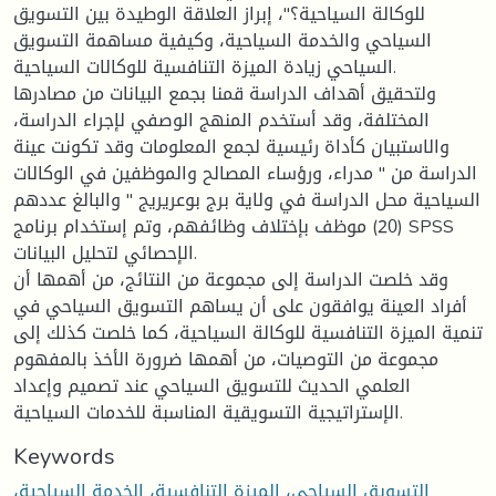
للوكالة السياحية؟"، إبراز العلاقة الوطيدة بين التسويق
السياحي والخدمة السياحية، وكيفية مساهمة التسويق
السياحي زيادة الميزة التنافسية للوكالات السياحية.
ولتحقيق أهداف الدراسة قمنا بجمع البيانات من مصادرها
المختلفة، وقد أستخدم المنهج الوصفي لإجراء الدراسة،
والاستبيان كأداة رئيسية لجمع المعلومات وقد تكونت عينة
الدراسة من " مدراء، ورؤساء المصالح والموظفين في الوكالات
السياحية محل الدراسة في ولاية برج بوعريريج " والبالغ عددهم
(20) موظف بإختلاف وظائفهم، وتم إستخدام برنامج SPSS
الإحصائي لتحليل البيانات.
وقد خلصت الدراسة إلى مجموعة من النتائج، من أهمها أن
أفراد العينة يوافقون على أن يساهم التسويق السياحي في
تنمية الميزة التنافسية للوكالة السياحية، كما خلصت كذلك إلى
مجموعة من التوصيات، من أهمها ضرورة الأخذ بالمفهوم
العلمي الحديث للتسويق السياحي عند تصميم وإعداد
الإستراتيجية التسويقية المناسبة للخدمات السياحية.
Keywords
التسويق السياحي، الميزة التنافسية، الخدمة السياحية،