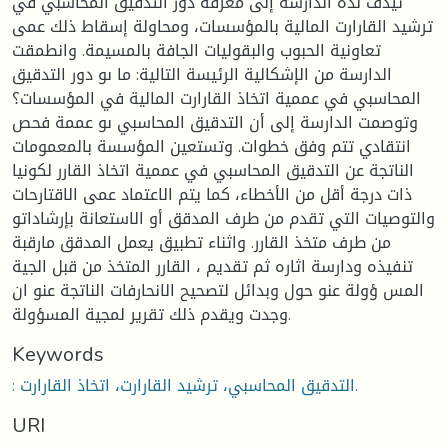
تيدف ىذه الدارسة إلى معرفة دور التدقيق المحاسبي في
ترشيد القارارت المالية بالمؤسسات، ومحاولة إسقاط ذلك عمى
تعاونية الحبوب والبقوليات الجافة بالمسيمة. وانطمقت
الدارسة من الإشكالية الرئيسة التالية: ما ىو دور التدقيق
المحاسبي في عممية اتخاذ القارارت المالية في المؤسسات؟
وتوصمت الدارسة إلى أن التدقيق المحاسبي ىو عممة فحص
انتقادي تتم وفق خطوات. وتستعين المؤسسة بالمعمومات
الناتجة عن التدقيق المحاسبي في عممية اتخاذ القارر لكونيا
ذات درجة أقل من الأخطاء، كما يتم الاعتماد عمى الاقتارحات
والتوصيات التي تقدم من طرف المدقق أو الاستعانة بإرشاداتو
من طرف متخذ القارر. واثناء تطبيق يعمل المدقق مارقبة
تنفيذه ودارسة اثاره ثم تقديم ، القارر المتخذ من قبل الجية
المس ؤولة عنو حول وبدائل لتصحيح الانحارفات الناتجة عنو ان
وجدت ويقدم ذلك تقرير لمجية المسؤولة.
Keywords
: التدقيق المحاسبي، ترشيد القارارت، اتخاذ القارارت.
URI