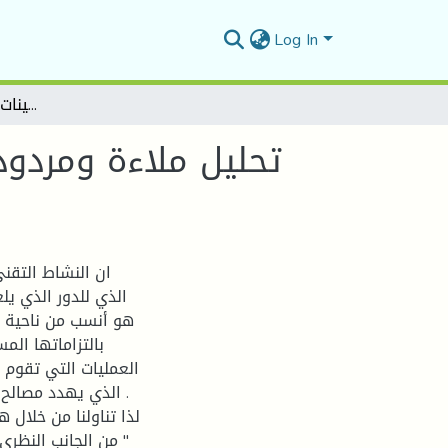
Log In
تحليل ملاءة ومردودية شركات التأمين دراسة حالة شركة سلامة للتأمينات فرع برهوم 2020-2021
تحليل ملاءة ومردود
ان النشاط التقن
الذي للدور الذي يل
هو أنسب من ناحية ال
بالتزاماتها الم
العمليات التي تقوم ب
الذي يهدد مصالح ا
لذا تناولنا من خلال 
" من الجانب النظري