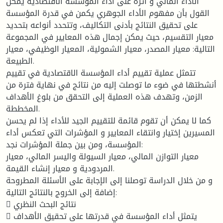
الأداء المالي و أثره على أداء المؤسسة الاقتصادية يمكن
القول بأن مفهوم الأداء الجوهري يكمن في قدرة المؤسسة
على تحقيق النتائج بأدنى التكاليف، وتتحدد أنواعه بتحديد
معيار التقسيم، حيث يمكن إجمال هذه المعايير في المجموعة
التالية: معيار المصدر، معيار الشمولية، المعيار الوظيفي، معيار
الطبيعة.
تتمثل عملية تقييم أداء المؤسسة الاقتصادية في تقييم
أنشطتها في ضوء ما توصلت إليه من نتائج في نهاية فترة من
الزمن، وتهدف هذه العملية إلى التحقق من بلوغ الأهداف
المخططة.
كما لا يمكن أن تقوم قائمة للتقييم الجيد للأداء إذا لم يحسن
المسيرين إختيار وانتقاء المعايير و المؤشرات التي تعكس أداء
المؤسسة، ومن بين جملة المؤشرات نجد:
معيار التوازن المالي، معيار السيولة واليسر المالي، معيار
المردودية و معيار إنشاء القيمة.
و من خلال الدراسة توصلنا إلى الإجابة على الأسئلة المطروحة
إضافة إلى الخروج بالنتائج التالية:
 نتائج البحث النظري
 يتمثل أداء المؤسسة في قدرتها على تحقيق الأهداف