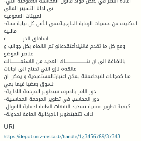
-اعادة النظر في بعض مواد قانون المحاسبة العمومية التي
ىي اداة التسيير المالي
لمييئات العمومية
-التكثيف من عمميات الرقابة الخارجيـةعمى الأقل كل نياية سنة
مالــية.
اسافاق الدرـــــــــــــــــة:
ومع كل ما تقدم فاننيلاأعتقدعانو تم الالمام بكل جوانب و
عناصر الموضو
بالاضافة الى ان ىنـــــــــــــــــــــــاك العديد من الاسئمــــــــــالت
عالقةة لازو التي تحتاج الى اجابات
مىا كمجالات للابحاعمقة يمكن اعتبارثالمستقبمية و يمكن ان
نسوق بعضيا فيما يمي:
-دور الامر بالصرف فيتطوير المرحمة الادارية
-دور المحاسب في تطوير المرحمة المحاسبية
-كيفية تطوير عممية تسديد النفقات العامة لحماية الاموال
-اءات لتنفيتطوير الاجرذانية العامة لمدولة
URI
https://depot.univ-msila.dz/handle/123456789/37343