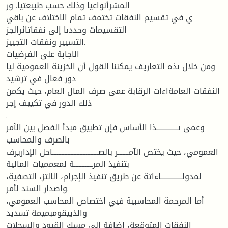
المشرأنواعيا وذلك حسب طبيعتيا. ور
ي في تقسيم النفقات تختمف تمام الاختلاف عن باقي
التقسيمات وحددىا إلى نفقاتائرالجز
التسيير ونفقات التجييز.
الاجابة على الفرضيات
ومن خلال ىذه التعاريف يمكننا القول أن الخزينة العمومية ليا
دور فعال في ترشيد
النفقات العامةاءات الرقابة عمى صرف المال العام، حيث يكمن
ذلك الدور في تكييف إجر
.
وعمى ىــــــــــــــذا الأساس فإن تطبيق مبدأ الفصل بين الآمر
بالصرف والمحاسب
العمومي، حيث يختص الآمـــــــر بالصــــــــــــــــــــــــــــــاحل الإداريرف
بتنفيذ المرــــــــــــة لمعمميات المالية
لمدولــــــــــــــاءاتة عن طريق تنفيذ الإجرام، الالتز، التصفية،
واصدار السند لأمر.
أما المرحمة المحاسبية فيي اختصاص المحاسب العمومي،
والذييقومبميمة تسديد
النفقات المتوقعة، إضافة إلى مسك القيود والسجلات