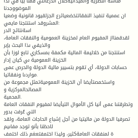
مناسة النظرية والميدانيةخلال الدرعالتي قمنا بيا في ىذا
الموضووجدنا
ان عممية تنفيذ النفقاتتخضعيائرع الجزلقيود قانونية وضعيا
المشروقد استنتجنا مايمي:
اسةنتائج الدر
لقدقمنااز المفيوم العام لمخزينة العمومية والنفقات العامة،
والذيفي ىذا البحث بإبر
استنتجنا من خلاليمة المالية مكمفة بمسكاري تابع لوزا بأن
الخزينة العمومية ىي كيان إدار
حسابات الدولة، أي تقوم بتسيير مالية الدولة والحرص عمى
مواردىا ونفقاتيا.
واستخمصتأيضا أن الخزينة العموميةتمثل مجموعة من
المصالحالمركزية و
المحمية.
وتطرقتىا عمى أنيا كل الأموال التيأيضا لمفيوم النفقات العامة
التي عُرفت بدور
تصرفيا الدولة من ماليتيا من أجل إشباع الحاجات العامة، ولقد
لاحظنا بأنو توجد مفاىيم
ة لمنفقات العامةكثير، وليذا اختمفتعغم ذلك اختمف