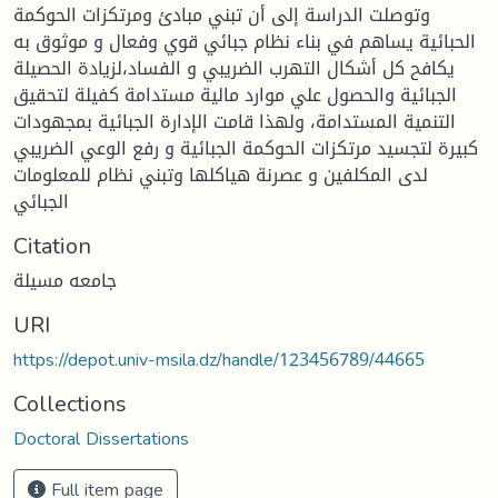
وتوصلت الدراسة إلى أن تبني مبادئ ومرتكزات الحوكمة
الحبائية يساهم في بناء نظام جبائي قوي وفعال و موثوق به
يكافح كل أشكال التهرب الضريبي و الفساد،لزيادة الحصيلة
الجبائية والحصول علي موارد مالية مستدامة كفيلة لتحقيق
التنمية المستدامة، ولهذا قامت الإدارة الجبائية بمجهودات
كبيرة لتجسيد مرتكزات الحوكمة الجبائية و رفع الوعي الضريبي
لدى المكلفين و عصرنة هياكلها وتبني نظام للمعلومات
الجبائي
Citation
جامعه مسيلة
URI
https://depot.univ-msila.dz/handle/123456789/44665
Collections
Doctoral Dissertations
Full item page