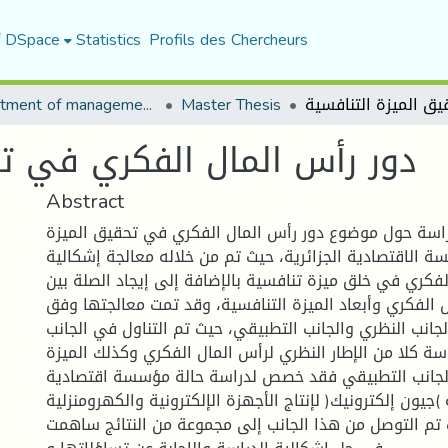
f DSpace
Statistics
Profils des Chercheurs
Department of management sciences
Master Thesis
دور رأس المال الفكري في تح
Abstract
راسة حول موضوع دور رأس المال الفكري في تحقيق الميزة
 الاقتصادية الجزائرية، حيث تم من خلاله معالجة إشكالية
لفكري في خلق ميزة تنافسية بالإضافة إلى إيجاد الصلة بين
 الفكري وأبعاد الميزة التنافسية، وقد تمت معالجتها وفق
جانب النظري والجانب التطبيقي، حيث تم التناول في الجانب
سة كلا من الإطار النظري لرأس المال الفكري وكذلك الميزة
 الجانب التطبيقي فقد خصص لدراسة حالة مؤسسة اقتصادية
ون إلكترونيك( لإنتاج الأجهزة الإلكترونية والكهرومنزلية
ث تم التوصل من هذا الجانب إلى مجموعة من النتائج ساهمت