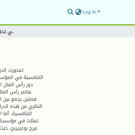
Log In
دور رأس المال الفكري في تحقيق الميزة التنافسية
تمحورت الد
التنافسية في المؤسسة
دور رأس المال ا
عناصر رأس المال
فصلين يجمع بين ال
النظري من هذه الدرا
التنافسية، أما
تمثلت في مؤسسة )جي
ببرج بوعريريج، حي