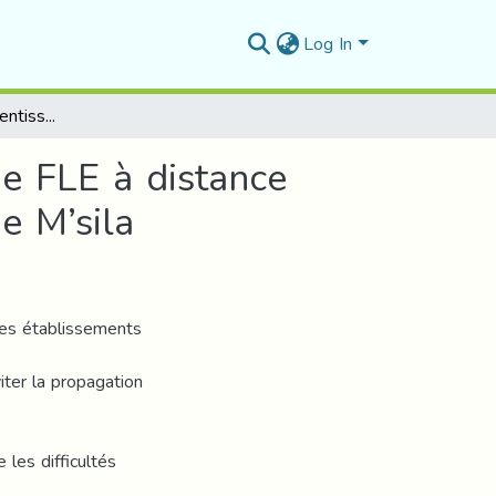
Log In
Le processus d’apprentissage de l’enseignement de FLE à distance sous l’effet de la pandémie COVID19, Université de M’sila
e FLE à distance
e M’sila
les établissements
iter la propagation
 les difficultés