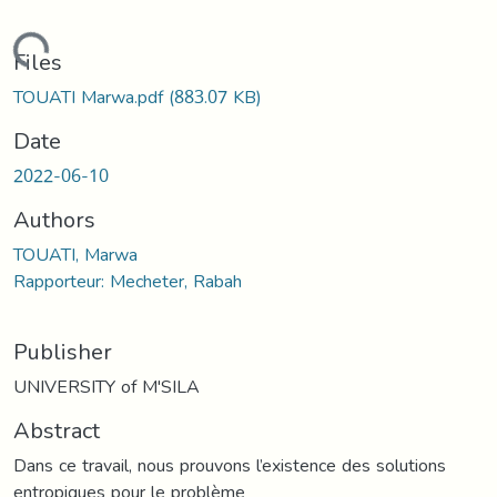
Loading...
Files
TOUATI Marwa.pdf
(883.07 KB)
Date
2022-06-10
Authors
TOUATI, Marwa
Rapporteur: Mecheter, Rabah
Publisher
UNIVERSITY of M'SILA
Abstract
Dans ce travail, nous prouvons l’existence des solutions
entropiques pour le problème