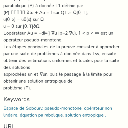
parabolique (P) à donnée L1 définie par
(P)  ∂tu + Au = f sur QT .= Ω]0, T[;
u(0, x) = u0(x) sur Ω;
u = 0 sur ]0, T[∂Ω,
L’opérateur Au = −div(| ∇u |p−2 ∇u), 1 < p < ∞ est un
opérateur pseudo-monotone.
Les étapes principales de la preuve consister à approcher
par une suite de problèmes à don née dans L∞, ensuite
obtenir des estimations uniformes et locales pour la suite
des solutions
approchées un et ∇un, puis le passage à la limite pour
obtenir une solution entropique de
problème (P).
Keywords
Espace de Sobolev, pseudo-monotone, opérateur non
linéaire, équation pa rabolique, solution entropique .
URI