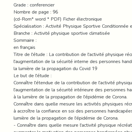
Grade : conferencier
Nombre de page : 96
(cd-Rom* word * PDF) Ficher électronique
Spécialisation : Activité Physique Sportive Conditionnée 
Branche : Activité physique sportive climatisée
Sommaire :
en français
Titre de l'étude : La contribution de l'activité physique réc
l'augmentation de la sécurité interne des personnes han
la lumière de la propagation du Covid 19
Le but de l'étude :
Connaître l'étendue de la contribution de l'activité physiq
l'augmentation de la sécurité intérieure des personnes 
à la lumière de la propagation de l'épidémie de Corona.
Connaître dans quelle mesure les activités physiques réc
à accroître la confiance en soi des personnes handicapée
lumière de la propagation de l'épidémie de Corona.
- Connaître dans quelle mesure l'activité physique récréat