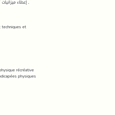
t techniques et
 physique récréative
andicapées physiques