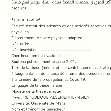
3ـ إعطاء ميزانيات أكبر للفرق والجمعيات الخاصة بهذه الفئة لتوفير لهم كلما
يحتاجونه.
كشاف بالفرنسية
Faculté Institut des sciences et des activités sportives e
physiques
Département: Activité physique adaptée
N° d’ordre :.............................................................................
N° d’inscription : ...................................................................
Chercheur : om hani yaakoub
Soutenu publiquement le :.june 2021.
Titre de la thèse (mémoire) : La contribution de l'activité
à l'augmentation de la sécurité interne des personnes h
à la lumière de la propagation du Covid 19.
Language de la thése : arabe
Modèle de la thése : master
Pays : RÉPUBLIQUE ALGÉRIENNE-M’SILA
Université: Université de M’sila
Nom et Prénom de l’encadreur