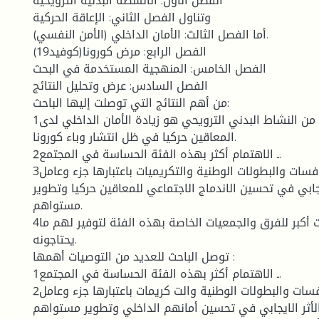
الفصل الأول: الأنشطة البدنية الترويحية
وتناول الفصل الثاني: الإعاقة الحركية
أما الفصل الثالث: الأمان الداخلي (الأمن النفسي).
الفصل الرابع: مرض كورونا(كوفيد19)
الفصل الخامس: المنهجية المستخدمة في البحث
الفصل السادس: عرض وتحليل النتائج
من أهم النتائج التي توصلت إليها الباحث:
1ـ الهدف الحقيقي من النشاط البدني الترويحي هو زيادة الأمان الداخلي لدى
المعاقين حركيا في ظل انتشار وباء كورونا.
2ـ الاهتمام أكثر بهذه الفئة الحساسة في المجتمع.
3ـ عدم إهمال المنافسات والبطولات الوطنية والتكريميات باعتبارها جزء وعامل
جابي في تحسين الاندماج الاجتماعي للمعاقين حركيا وتطوير
مستواهم.
4ـ إعطاء ميزانيات أكبر للفرق والجمعيات الخاصة بهذه الفئة لتوفير لهم ما
يحتاجونه.
توصل الباحث للعديد من التوصيات أهمها :
1ـ الاهتمام أكثر بهذه الفئة الحساسة في المجتمع.
2ـ عدم إهمال المنافسات والبطولات الوطنية والت كريمات باعتبارها جزء وعامل
لأثر الايجابي في تحسين أمانهم الداخلي وتطوير مستواهم