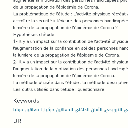
augmenter la motivation des personnes handicapées phys
de la propagation de l'épidémie de Corona.
La problématique de l'étude : L'activité physique récréati
accroître la sécurité intérieure des personnes handicapée
lumière de la propagation de l'épidémie de Corona ?
Hypothèses d'étude :
1- Il y a un impact sur la contribution de l'activité physiqu
l'augmentation de la confiance en soi des personnes han
la lumière de la propagation de l'épidémie de Corona.
2- Il y a un impact sur la contribution de l'activité physiqu
l'augmentation de la motivation des personnes handicapé
lumière de la propagation de l'épidémie de Corona.
La méthode utilisée dans l'étude : la méthode descriptiv
Les outils utilisés dans l'étude : questionnaire
Keywords
المعاقين حركيا
,
الأمان الداخلي للمعاقين حركيا
,
ي الترويحي
URI