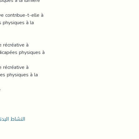
iques à la lumière
ve contribue-t-elle à
s physiques à la
e récréative à
dicapées physiques à
e récréative à
es physiques à la
e
النشاط البدن