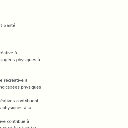
et Santé
réative à
dicapées physiques à
ue récréative à
handicapées physiques
réatives contribuent
s physiques à la
ive contribue à