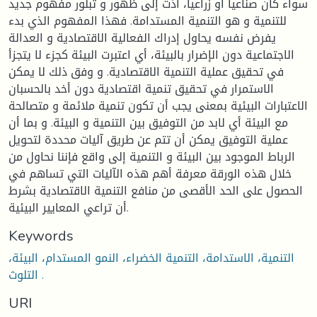
سواء كان صناعيا أو زراعيا، أذت إلى ظهور و تبلور مفهوم جديد
للتنمية و هو التنمية المستدامة. فهذا المفهوم الذي بدء
يفرض نفسه يحاول إدراك الفعالية الاقتصادية و العدالة
الاجتماعية دون الإضرار بالبيئة، أي اعتبرت البيئة كجزء لا يتجزأ
في تحقيق عملية التنمية الاقتصادية. و وفق ذلك لا يمكن
الاستمرار في تحقيق تنمية اقتصادية دون أخد بالحسبان
الاعتبارات البيئية بمعنى يجب أن تكون تنمية ملائمة و متصالحة
مع البيئة أي لابد من التوفيق بين التنمية و البيئة. و بما أن
عملية التوفيق يمكن أن تتم عن طريق آليات محددة لتحويل
الرباط الموجود بين البيئة و التنمية إلى واقع فإننا نحاول من
خلال هذه الورقة معرفة أهم هذه الآليات التي تساهم في
الحصول على الحد الأقصى من منافع التنمية الاقتصادية بشرط
أن تراعي المعايير البيئية.
Keywords
التنمية، الاستدامة، التنمية الخضراء، النمو المستدام، البيئة،
التلوث .
URI