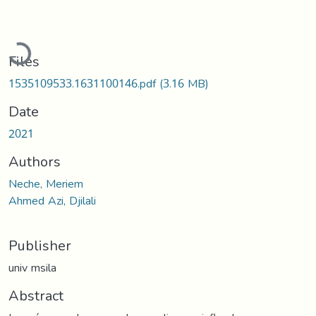
Loading...
Files
1535109533.1631100146.pdf
(3.16 MB)
Date
2021
Authors
Neche, Meriem
Ahmed Azi, Djilali
Publisher
univ msila
Abstract