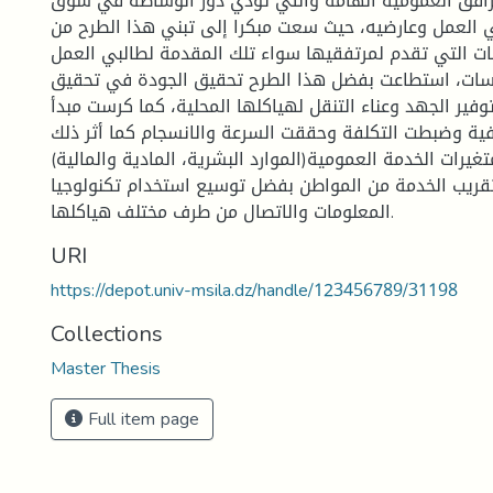
رافق العمومية الهامة والتي تؤدي دور الوساطة في سوق
 العمل وعارضيه، حيث سعت مبكرا إلى تبني هذا الطرح من
ات التي تقدم لمرتفقيها سواء تلك المقدمة لطالبي العمل
سات، استطاعت بفضل هذا الطرح تحقيق الجودة في تحقيق
فير الجهد وعناء التنقل لهياكلها المحلية، كما كرست مبدأ
فية وضبطت التكلفة وحققت السرعة والانسجام كما أثر ذلك
رات الخدمة العمومية(الموارد البشرية، المادية والمالية)
قريب الخدمة من المواطن بفضل توسيع استخدام تكنولوجيا
المعلومات والاتصال من طرف مختلف هياكلها.
URI
https://depot.univ-msila.dz/handle/123456789/31198
Collections
Master Thesis
Full item page