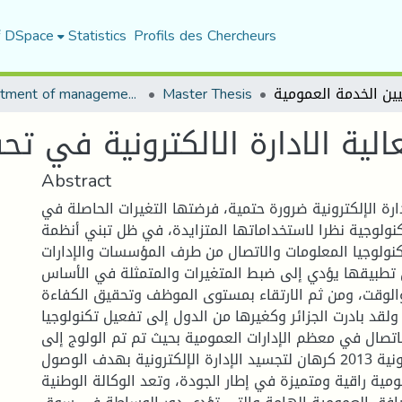
f DSpace
Statistics
Profils des Chercheurs
Department of management sciences
Master Thesis
الية الادارة الالكترونية في ت
Abstract
ارة الإلكترونية ضرورة حتمية، فرضتها التغيرات الحاصلة في
تكنولوجية نظرا لاستخداماتها المتزايدة، في ظل تبني أنظمة
كنولوجيا المعلومات والاتصال من طرف المؤسسات والإدارات
 تطبيقها يؤدي إلى ضبط المتغيرات والمتمثلة في الأساس
الوقت، ومن ثم الارتقاء بمستوى الموظف وتحقيق الكفاءة
ولقد بادرت الجزائر وكغيرها من الدول إلى تفعيل تكنولوجيا
اتصال في معظم الإدارات العمومية بحيث تم تم الولوج إلى
مشروع الجزائر الإلكترونية 2013 كرهان لتجسيد الإدارة الإلكترونية بهدف الوصول
مية راقية ومتميزة في إطار الجودة، وتعد الوكالة الوطنية