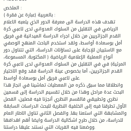
الملخص :
بالعربية (عبارة عن فقرة ) :
تهدف هذه الدراسة الى معرفة الدور الذي يلعبه الاعلام
الرياضي في التقليل من السلوك العدواني لدى لاعبي كرة
القدم الجزائريين من خلال اجراء الدراسة الميدانية في فريق
أمل بوسعادة أواسط، ولقد استخدم الباحث المنهج الوصفي
مع الاستبيان للإجابة على تساؤلات الدراسة، التي تتناول دور
أنواع العملية الإعلامية الرياضية ( المكتوبة, المسموعة،
المرئية) في في التقليل من السلوك العدواني لدى لاعبي كرة
القدم الجزائريين، أما بخصوص عينة الدراسة فقد وقع الاختيار
على لاعبي فريق أمل بوسعادة أواسط.
وانطلاقا مما سبق ذكره من المعطيات تماشينا في انجاز هذا
البحث عدة مراحل وهذا من خلال تقسيم الدراسة إلى قسمين
نظري وتطبيقي فالقسم النظري أنجزنا فيه فصلين، الفصل
الأول تطرقنا فيه إلى الخلفية النظرية للبحث الدراسات السابقة
والمشابهة التي استعنا بها, والفصل الثاني تناول الاطار العام
للدراسة، من خلال طرح اشكالية الدراسة وايضا أهم اهدافها
ووضعنا فيه الفريات التي نستند عليها دراستنا.