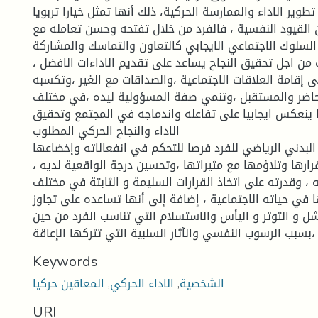
ير الاداء والممارسة الحركية، ذلك أنها تمثل خيارا تربويا
 القيود النفسية ، فالفرد من خلال تفتحه وحسن تعامله مع
 السلوك الاجتماعي الايجابي كالتعاون والتماسك والمشاركة
من اجل تحقيق النجاح يساعد على تقديم الاداءات الافضل ،
ى إقامة العلاقات الاجتماعية ،والصداقات مع الغير ،وتكسبه
حاضر والمستقبل ،وتنمي صفة المسؤولية ليده ،في مختلف
ا ينعكس ايجابيا على تفاعله واندماجه في المجتمع وتحقيق
الاداء والنجاح الحركي المطلوب
البدني الرياضي للفرد فرصا للتحكم في انفعالاته وإخضاعها
رها وتلاؤمها مع مثيراتها ،وتحسين درجة الواقعية لديه ،
، وقدرته على اتخاذ القرارات السليمة و الثابتة في مختلف
 في حياته الاجتماعية ، إضافة إلى أنها تساعده على تجاوز
ل و التوتر و اليأس والاستسلام التي تناسب الفرد من حين
 ،بسبب الرسوب النفسي والآثار السلبية التي تتركها الإعاقة
Keywords
الشخصية
,
الاداء الحركي
,
المعاقين حركيا
URI