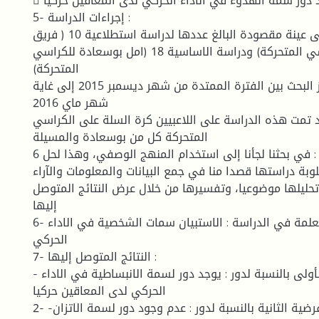
 توجد دور سمة الهدوء في الاداء الحركي لدى المعاقين حركيا .
5- إجراءات الدراسة :
العينة : تمت على عينة مقصودة البالغ عددها لدراسة استطلاعية 10 ( فريق
المسيلة لكراسي المتحركة) ودراسة الاساسية 18 (امل بوسعادة للكراسي
المتحركة)
المجال الزماني : أنجز البحث بين الفترة الممتدة من شهر ديسمبر 2015 إلى غاية
شهر ماي 2016
د تمت هذه الدراسة على اللاعبيين كرة السلة على الكراسي
المتحركة كل من بوسعادة والمسيلة
6 منهج الدراسة : في بحثنا لجأنا إلى استخدام المنهج الوصفي، وهذا لحل
بة دراستها قصدا منا في جمع البيانات والمعلومات والآراء
تحليلها موضوعيا، وتفسيرها من خلال عرض النتائج المتوصل
إليها
6- الأدوات المستعلمة في الدراسة : الاستبيان سمات الشخصية في الاداء
الحركي
7- النتائج المتوصل إليها :
- تحققت الفرضية الأولى بالنسبة لدور : يوجد دور لسمة الانبساطية في الاداء
الحركي لدى المعاقين حركيا
2- -لم تتحق الفرضية الثانية بالنسبة لدور : عدم وجود دور لسمة الاتزان