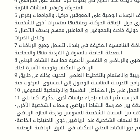
4 توفير ميزانية مالية لزيادة عدد الفرق في بطولة كرة السلة على الكراسي
المتحركة وتوفير المنشات اللازمة.
5 التنسيق بين مختلف الجهات الوصية على المعوقين حركيا، والجامعات بغرض
رى حول الإعاقة الحركية، وعلاقتها بمتغيرات أخرى للشخصية
6 عقد ملتقيات وطنية و دولية خاصة بالمعوقين و العاملين معهم بهدف الاتصال
وتبادل الخبرات.
7 تنظيم ودعم الرياضة التنافسية المكيفة في بلادنا، لتشمل جميع الرياضات
المعدلة الخاصة بالمعوقين الفردية منها والجماعية
8 نشر الوعي الطبي والرياضي و النفسي لأهمية ممارسة النشاط البدني
الرياضي المكيف وتوجيه الأسرة لذلك
9 طلب البرامج التدريبية والاهتمام بالتخطيط العلمي الحديث وذلك عن طريق
رامج التدريبية المناسبة للوصول إلى المستوى المرغوب فيه
10 العمل على حل المشاكل النفسية والاجتماعية للمعوقين
11 هذه الدراسة تثير القيام بإجراء دراسات أخرى نذكرها كما يلي :
-العلاقة بين ممارسة النشاط الرياضي وسمات الشخصية الأخرى.
-العلاقة بين السمات الشخصية للمعوقين ودرجة انجازه الرياضي
-دراسة مقارنة لسمات الشخصية عند الرياضيين ذوي الاحتياجات الخاصة
-تقويم دور النشاط البدني المكيف في الفرق الرياضية الوطنية .