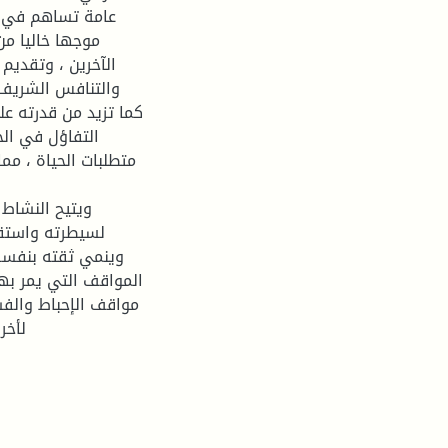
عامة تساهم في تطو
موجها خاليا من
الآخرين ، وتقديم
والتنافس الشريف 
كما تزيد من قدرته عل
التفاؤل في ال
متطلبات الحياة ، مم
ويتيح النشاط 
لسيطرته واستقرا
وينمي ثقته بنفسه 
المواقف التي يمر بها
مواقف الإحباط والفش
لأخر