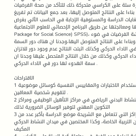
ة سلة على الكراسي متحركة ذلك للتأكد من صحة الفرضیات
ناءا على النتائج المتوصل إليها، بعد جمع البيانات تم تفريغ
لغايات الدراسة والمستوفية الإجابة في الحاسب الآلي بغرض
ا ومعالجتها عن طريق البرنامج الإحصائي للعلوم الاجتماعية Statistical
Package for Social Science) SPSS)، وهذا من أجل مناقشة الفرضيات في ضوء
بناءا على النتائج المتوصل اليها،وجدنا ان هناك دور السمة
ي الاداء الحركي وكذلك اثبتت النتائج عدم وجود دور للاتزان
داء الحركي وكذلك من خلال النتائج المتحصل عليها وجدنا ان
سمة الهدوء لها دور في الاداء الحركي .
الاقتراحات
1 ضرورة تكييف واستخدام الاختبارات والمقاييس النفسية كوسائل موضوعية
لتقويم شخصية المعاقين .
2 ضرورة دمج النشاط البدني الرياضي في مراكز التأهيل الوظيفي ومراكز
التكوين المهني لتوفير الوسائل الضرورية لذلك
3 ضرورة دعم المراكز التي تتعامل مع الشريحة موضع الدراسة بأكبر عدد من
التربية الخاصة، وكذا المختصين في ميدان النشاط الحركي
المكيف