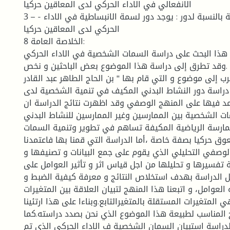
الانفعالي في الاداء الحركي لدى المعاقين حركيا
3 – - تحققت الفرضية الثاثة بالنسبة لدور : يوجد دور لسمة الانبساطية في الاداء
الحركي لدى المعاقين حركيا
8 الخلاصة العامة:
هذا البحث على دراسة السمات الشخصية في الاداء الحركي
 .وقد تطرق إلى دراسة هذا الموضوع بعض الباحثین و نخص
قرب إلى موضوع و التي قام بها " بن الحاج الطاهر عبد القادر
نها دراسة دور النشاط البدني المكيف في تنمية الشخصية لدى
تمد فيها على المنهج الوصفي وقد اظهرت نتائج الدراسة ان
 الشخصية بين الممارسين وغير الممارسين للنشاط البدني
مارسة الرياضية المكيفة تساهم في تطوير وتنمية السمات
وق حركيا بصفة خاصة ،أما الدراسة التي قمنا بها فاعتمدنا
لوصفي التحلیلي الذي یقوم على جمع البیانات و تصنیفها و
ة تفسیرها و تحلیلها من اجل قیاس اثر و تأثیر العوامل على
 الدراسة بهدف استخلاص النتائج و معرفة كیفیة الضبط و
لعوامل، و اتبعنا هذا المنهج لتبیان العلاقة بین المتغیرات
ي المتغیرات المستقلة بالمتغیرالتابع.وبناءا على هذا ارتئینا
 المناسب لطبیعة هذا الموضوع الذي نحن بصدد دراسته.كما
دراسة استبيان السمان الشخصية ف الاداء الحركي الذي تم