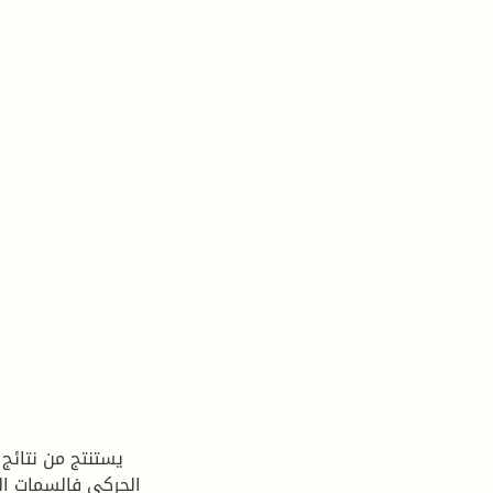
يستنتج من نتائج
الحركي فالسمات ا