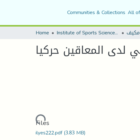
Communities & Collections
All o
مكيف
Institute of Sports Sciences and Techniques
Home
 لدى المعاقين حركيا
Loading...
Files
ilyes222.pdf
(3.83 MB)