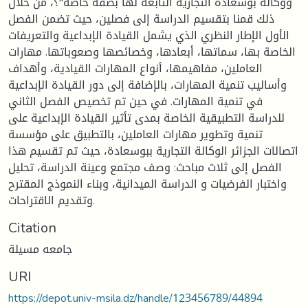
ووكالة بوسعادة التجارية التابعة لها بصفة خاصة"؟، من خلال
ذلك قمنا بتقسيم الدراسة إلى فصلين، حيث تضمن الفصل
الأول الإطار النظري الذي يشمل القيادة الإبداعية والتعريفات
الخاصة بها، سماتها، أبعادها، وخصائصها وصعوباتها. مهارات
العاملين، مفاهيمها، أنواع المهارات القيادية، وأهداف
وأساليب تنمية المهارات، بالإضافة إلى دور القيادة الإبداعية
في تنمية المهارات. في حين تم تخصيص الفصل الثاني
للدراسة التطبيقية الخاصة بمدى تأثير القيادة الإبداعية على
تنمية وتطوير مهارات العاملين، بالتطبيق على مؤسسة
اتصالات الجزائر الوكالة التجارية ببوسعادة، حيث تم تقسيم هذا
الفصل إلى ثلاث مباحث: وصف مجتمع وعينة الدراسة، تحليل
واختبار الفرضيات و الدراسة الميدانية، وبناء النموذج المقترح
وتقديم الاقتراحات.
Citation
جامعه مسيلة
URI
https://depot.univ-msila.dz/handle/123456789/44894