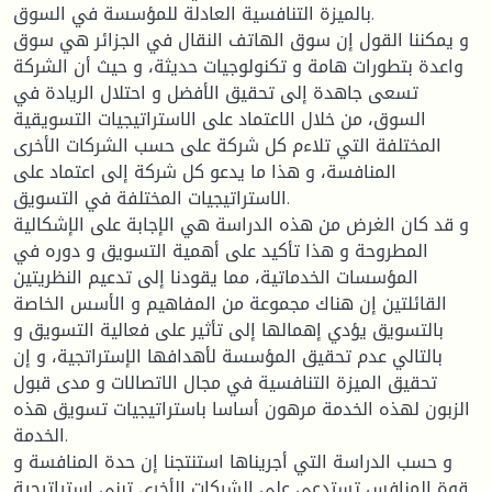
بالميزة التنافسية العادلة للمؤسسة في السوق.
و يمكننا القول إن سوق الهاتف النقال في الجزائر هي سوق
واعدة بتطورات هامة و تكنولوجيات حديثة، و حيث أن الشركة
تسعى جاهدة إلى تحقيق الأفضل و احتلال الريادة في
السوق، من خلال الاعتماد على الاستراتيجيات التسويقية
المختلفة التي تلاءم كل شركة على حسب الشركات الأخرى
المنافسة، و هذا ما يدعو كل شركة إلى اعتماد على
الاستراتيجيات المختلفة في التسويق.
و قد كان الغرض من هذه الدراسة هي الإجابة على الإشكالية
المطروحة و هذا تأكيد على أهمية التسويق و دوره في
المؤسسات الخدماتية، مما يقودنا إلى تدعيم النظريتين
القائلتين إن هناك مجموعة من المفاهيم و الأسس الخاصة
بالتسويق يؤدي إهمالها إلى تأثير على فعالية التسويق و
بالتالي عدم تحقيق المؤسسة لأهدافها الإستراتجية، و إن
تحقيق الميزة التنافسية في مجال الاتصالات و مدى قبول
الزبون لهذه الخدمة مرهون أساسا باستراتيجيات تسويق هذه
الخدمة.
و حسب الدراسة التي أجريناها استنتجنا إن حدة المنافسة و
قوة المنافس تستدعي على الشركات الأخرى تبني إستراتيجية