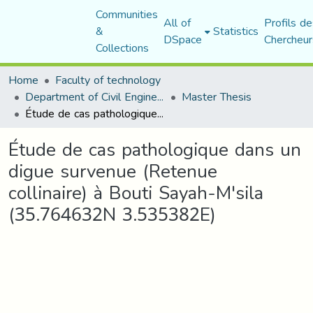
Communities
All of
Profils de
&
Statistics
DSpace
Chercheur
Collections
Home
Faculty of technology
Department of Civil Engineering
Master Thesis
Étude de cas pathologique dans un digue survenue (Retenue collinaire) à Bouti Sayah-M'sila (35.764632N 3.535382E)
Étude de cas pathologique dans un
digue survenue (Retenue
collinaire) à Bouti Sayah-M'sila
(35.764632N 3.535382E)