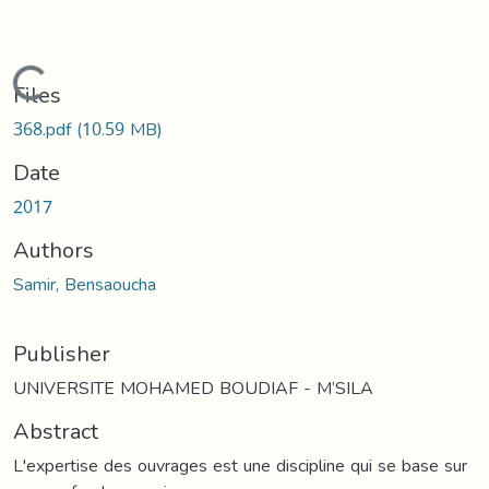
Loading...
Files
368.pdf
(10.59 MB)
Date
2017
Authors
Samir, Bensaoucha
Publisher
UNIVERSITE MOHAMED BOUDIAF - M’SILA
Abstract
L'expertise des ouvrages est une discipline qui se base sur