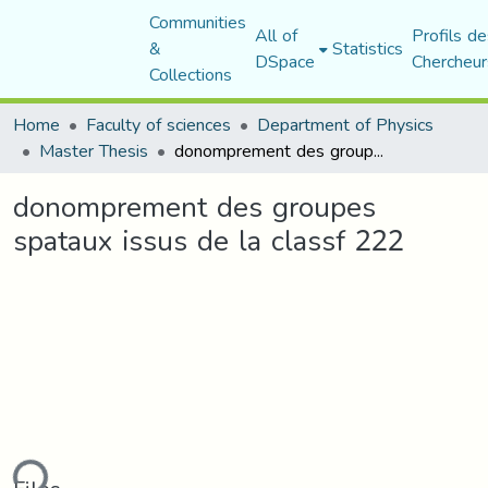
Communities
All of
Profils de
&
Statistics
DSpace
Chercheur
Collections
Home
Faculty of sciences
Department of Physics
Master Thesis
donomprement des groupes spataux issus de la classf 222
donomprement des groupes
spataux issus de la classf 222
ding...