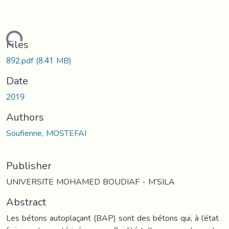
Loading...
Files
892.pdf
(8.41 MB)
Date
2019
Authors
Soufienne, MOSTEFAI
Publisher
UNIVERSITE MOHAMED BOUDIAF - M’SILA
Abstract
Les bétons autoplaçant (BAP) sont des bétons qui, à l’état