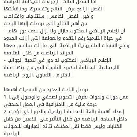
أما الفصل الثالث: الإجراءات الميدانية للدراسة
الفصل الرابع: عرض النتائج وتفسيرها ومناقشتها
وأخيرا الفصل الخامس: استنتاجات واقتراحات
من أهم النتائج التي توصلت إليها الباحث :
- أن لإعلام الرياضي المكتوب مازال ولا يزال يلعب دورا هاما
في حياة التلاميذ رغم التقدم والعولمة التي أزالت الحدود
وفتح القنوات التلفزيونية الرياضية التي مازالت تتنافس معها
الجرائد الرياضية من خلال المتابعة.
- الإعلام الرياضي المكتوب له دور في تنمية الجوانب
الاجتماعية المختلفة لتلاميذ الثانوية التي من بينها صفة
الاحترام ، التعاون ،الروح الرياضية .
توصل الباحث للعديد من التوصيات أهمها :
1. عمل دورات وندوات بغرض التطوير لصحفي والوصول إلى
درجة عالية من الاحترافية في العمل الصحفي.
2. إعطاء أهمية بالغة للصحافة الرياضية والدور الذي تؤديه
داخل الساحة الرياضية من خلال التأثير على اللاعبين من خلال
الكتابات وليس فقط نقل لمختلف نتائج المباريات للبطولات
الرياضية.