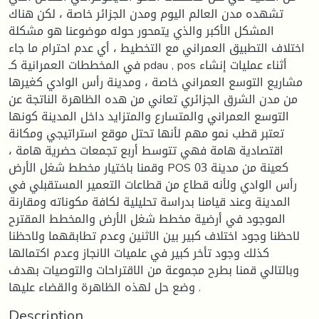
تشهده مدن العالم اليوم ومدن الجزائر خاصة ، لكن هناك
المشكل الأكبر والذي يتمحور حوله موضوعنا هو مشكلة
اختلاف التطبيق العمراني مع التخطيط ، أي عدم احترام ما جاء
في المخططات العمرانية كـ pdau , pos أثناء عمليات إنشاء
مشاريع التوسع العمراني خاصة ، ومدينة رأس الوادي كغيرها
من مدن الشرق الجزائري تعاني من هده الظاهرة الناتجة عن
التوسع العمراني والمتسارع والمتزايد داخل المدينة كونها
تعتبر قطب نمو مهم لأنها تحتل موقع استراتيجي ومكانة
اقتصادية هامة فهي تتوسط أربع تجمعات حضرية هامة ،
وقمنا باختيار مخطط شغل الأرض POS 03 كعينة من مدينة
رأس الوادي ولأنه قطاع من قطاعات التعمير المستقبلي في
المدينة وعند قيامنا بدراسة تحليلية لكافة مكوناته ومقارنة
الموجود في أرضية مخطط شغل الأرض والمخطط المقترح
لاحظنا وجود اختلاف كبير بين الاثنين وعدم تطابقهما ولاحظنا
كذلك وجود تأخر كبير في علميات الانجاز وعدم اكتمالها
وبالتالي قمنا بطرح مجموعة من الاقتراحات والتوصيات بهدف
وضع حل لهذه الظاهرة والقضاء عليها .
Description