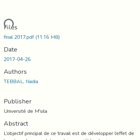
ding...
Files
final 2017.pdf
(11.16 MB)
Date
2017-04-26
Authors
TEBBAL, Nadia
Publisher
Université de M'sila
Abstract
L’objectif principal de ce travail est de développer l’effet de