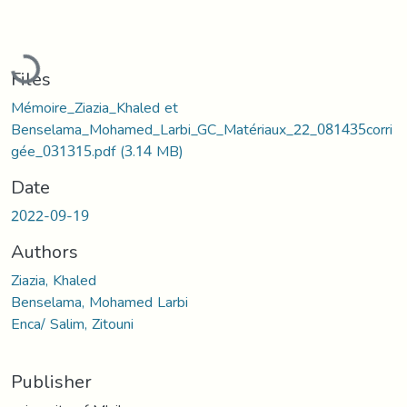
Loading...
Files
Mémoire_Ziazia_Khaled et
Benselama_Mohamed_Larbi_GC_Matériaux_22_081435corri
gée_031315.pdf
(3.14 MB)
Date
2022-09-19
Authors
Ziazia, Khaled
Benselama, Mohamed Larbi
Enca/ Salim, Zitouni
Publisher