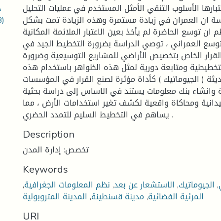
د
تبارها الأسلوب التنقي الأمثل المستخدم في عمليات التحليل .
B)
اسة ان العمران في زيادة مستمرة وهذه الزيادة تمت بشكل
ان توسع الحاضرة لم يأخذ بعين الاعتبار الملائمة المكانية
لتوسع العمراني ، توصي الدراسة بضرورة التخطيط الجيد في
رار الخاص بتخصيص الأراضي للمشاريع التوسيعية وضرورة
لتخطيطية ومتابعة دورية لمثل هذه الظواهر باستخدام هذه
ديثة ( الجيوماتيك ) كأداة مؤثرة لصنع القرار في المؤسسات
 وانشاء بنك معلومات يستند في الاساس إلى دراسة بحثية
دانية ومحاكاة واقعية لكشف تغير استخدامات الأرض ، مما
يساهم في التخطيط السليم للتمدد الحضري .
Description
تخصص: إدارة المدن
Keywords
,
الجيوماتيك
,
الاستشعار عن بعد
,
نظم المعلومات الجغرافية
,
المرئية الفضائية
,
مدينة قسنطينة
,
المدينة المتروبولية
URI