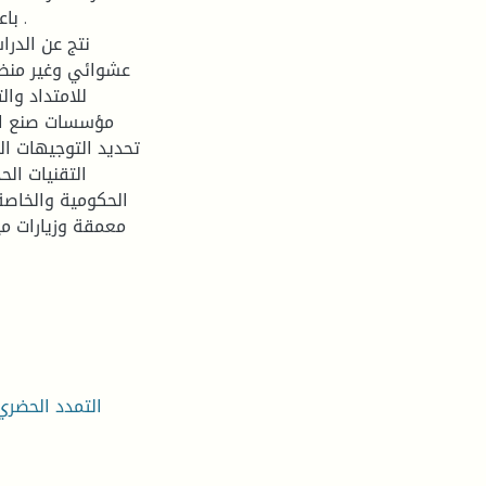
باع
نتج عن الدر
عشوائي وغير منظم 
للامتداد وا
مؤسسات صنع الق
تحديد التوجيهات ا
التقنيات الح
الحكومية والخاصة
معمقة وزيارات مي
التمدد الحضري