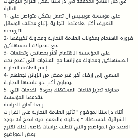
في ظل النتائج المحققة في دراستنا يمكن اقتراح التوصيات
التالية:
1- على مؤسسة موبيليس أن تعمل بشكل متواصل على
التعريف أكثر بعلامتها التجارية بإتباع مختلف الوسائل
الترويجية.
2- ضرورة الاهتمام بمكونات العلامة التجارية ومحاولة تكييفها
مع تفضيلات المستهلكين.
3- على المؤسسة الاهتمام أكثر بخصائص وتطلعات
المستهلكين ومحاولة موازاتها مع المنتجات التي تقدم تحت
إسم العلامة التجارية.
4- السعي إلى إرضاء أكبر قدر ممكن من الزبائن لجعلهم
يميلون أكثر نحو علامتها التجارية.
5- محاولة تعزيز قناعات المستهلك بجودة الخدمات التي
تقدمها المؤسسة.
رابعا: آفاق الدراسة
أثناء دراستنا لموضوع " تأثير العلامة التجارية على القرارات
الشرائية للمستهلك " وتحليله والتعمق فيه اتضح أنه توجد
العديد من المواضيع والتي تتطلب دراسات خاصة، لذلك نقترح
بعض المواضيع: