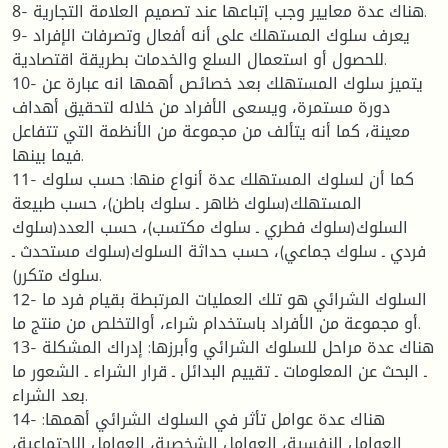
8- هناك عدة معايير وجب إتباعها عند تصميم العلامة التجارية.
9- يعرف سلوك المستهلك على أنه أفعال وتصرفات الإفراد
للحصول أو استعمال السلع والخدمات بطريقة اقتصادية.
10- يتميز سلوك المستهلك بعد خصائص أهمها انه عبارة عن
دورة مستمرة، ويسعى الأفراد من خلاله لتحقيق أهداف
معينة، كما أنه يتألف من مجموعة من الأنظمة التي تتفاعل
فيما بينها.
11- كما أن لسلوك المستهلك عدة أنواع منها: حسب سلوك
المستهلك(سلوك ظاهر ـ سلوك باطن)، حسب طبيعة
السلوك(سلوك فطري ـ سلوك مكتسب)، حسب العدد(سلوك
فردي ـ سلوك جماعي)، حسب حداثة السلوك(سلوك مستحدث ـ
سلوك متكرر).
12- السلوك الشرائي هو تلك العمليات المرتبطة بقيام فرد ما
أو مجموعة من الأفراد باستخدام شراء، أوالتخلص من منتج ما.
13- هناك عدة مراحل للسلوك الشرائي وأبرزها: إدراك المشكلة
ـ البحث عن المعلومات ـ تقييم البدائل ـ قرار الشراء ـ الشعور ما
بعد الشراء.
14- هناك عدة عوامل تأثر في السلوك الشرائي أهمها:
العوامل النفسية، العوامل الشخصية، العوامل الاجتماعية،