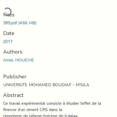
ading...
Files
389.pdf
(4.66 MB)
Date
2017
Authors
Amel, HOUICHE
Publisher
UNIVERSITE MOHAMED BOUDIAF - M’SILA
Abstract
Ce travail expérimental consiste à étudier l’effet de la
finesse d’un ciment CRS dans la
cimenterie de lafarge-holcime de h.dalaa.