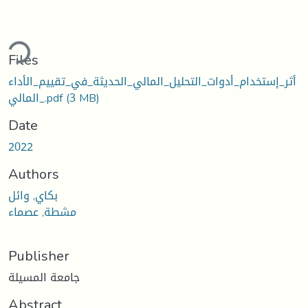
ding...
Files
أثر_إستخدام_أدوات_التحليل_المالي_الحديثة_في_تقييم_الأداء
(3 MB)
_المالي.pdf
Date
2022
Authors
بكاي, وائل
مشطة, عصماء
Publisher
جامعة المسيلة
Abstract