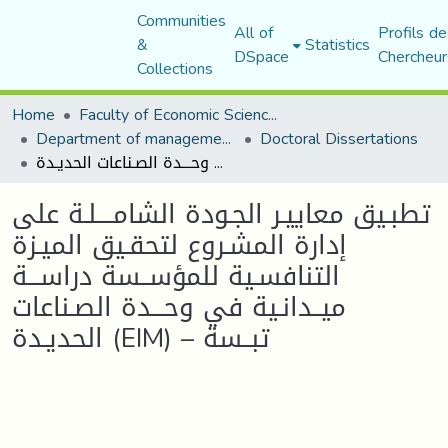
Communities
All of
Profils de
&
Statistics
DSpace
Chercheur
Collections
Home
Faculty of Economic Sciences, Commerce and Management Sciences
Department of management sciences
Doctoral Dissertations
تطبـيق معاييـر الجـودة الشامــــلـة على إدارة المشـروع لتحقـيق الميـزة التنافسـية للمؤســسة دراســـة ميــدانـية في وحـــدة الصـناعات الحديـدة (EIM) – تبــسة
تطبـيق معاييـر الجـودة الشامــــلـة على
إدارة المشـروع لتحقـيق الميـزة
التنافسـية للمؤســسة دراســـة
ميــدانـية في وحـــدة الصـناعات
الحديـدة (EIM) – تبــسة