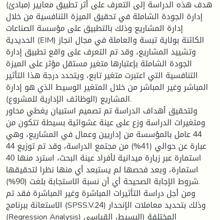
هدف هذه الدراسة إلى التعرف على أثر تطبيق معايير (مبادئ)
إدارة الجودة الشاملة في تحقيق الميزة التنافسية من خلال
إدارة المشاريع وذلك بالتطبيق على مؤسسة الصناعات
الحديدية (EIM) الكائنة بولاية تبسة والعاملة في مجال انجاز
وتشييد المشاريع، وقد تم التعرف على واقع تطبيق إدارة
الجودة الشاملة بإعتبارها متغير مستقل مؤثر على الميزة
التنافسية التي اعتبرت متغير تابع، ويتحدد درجة هذا التأثير
المباشر وغير المباشر من خلال المتغير الوسيط الذي هو إدارة
المشاريع (الوظائف الإدارية للمشروع).
ولتحقيق أهداف الدراسة تم تصميم استبيان يغطي محاور
ومتغيرات الدراسة وزع على عينة عشوائية بسيطة تتكون من
44 عامل بالمؤسسة من إداريين وعمال في المشاريع، وهي
عبارة عن حوالي (41%) من مجتمع الدراسة، وقد تم توزيع 44
استمارة عبر زيارة ميدانية لأفراد عينة البحث، استرد منها 40
استمارة، وبعد فحصها لم يستبعد أي منها نظرا لتحقيقها
شروط الإجابة الصحيحة أي أن نسبة الاستجابة بلغت (90%).
ومن أجل دراسة التأثيرات المباشرة وغير المباشرة فقد تم
الاستعانة ببرنامج (SPSS.V.24) وذلك بتحديد معاملات الإنحدار
(Regression Analysis) المختلفة (البسيط، القياسي