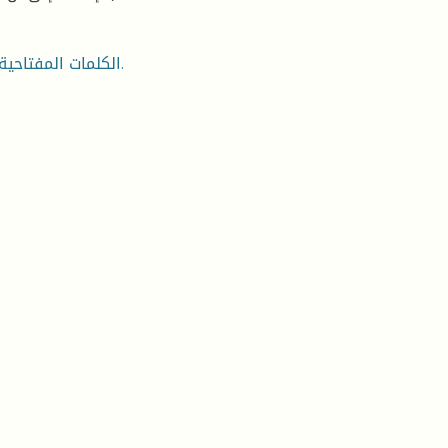
الكلمات المفتاحية: البلدية، مؤسسة الطور الابتدائي، الصيانة، النقل، المطاعم.