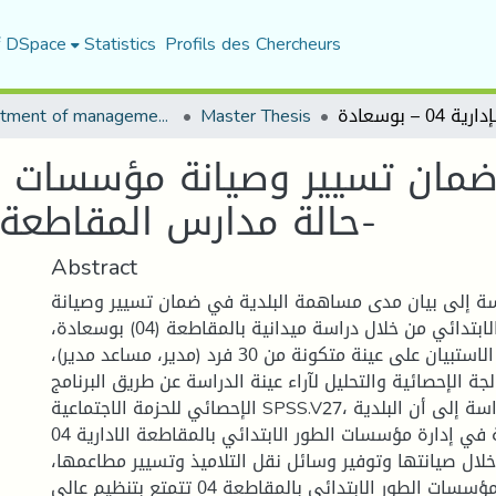
f DSpace
Statistics
Profils des Chercheurs
Department of management sciences
Master Thesis
ضمان تسيير وصيانة مؤسسات ال
حالة مدارس المقاطعة الإدارية 04 – بوسعادة-
Abstract
ة إلى بيان مدى مساهمة البلدية في ضمان تسيير وصيانة
مؤسسات الطور الابتدائي من خلال دراسة ميدانية بالمقاطعة (04) بوسعادة،
وباستخدام أداة الاستبيان على عينة متكونة من 30 فرد (مدير، مساعد مدير)،
جة الإحصائية والتحليل لآراء عينة الدراسة عن طريق البرنامج
الإحصائي للحزمة الاجتماعية SPSS.V27، توصلت نتائج الدراسة إلى أن البلدية
تساهم وبدرجة عالية في إدارة مؤسسات الطور الابتدائي بالمقاطعة الادارية 04
لال صيانتها وتوفير وسائل نقل التلاميذ وتسيير مطاعمها،
 الطور الابتدائي بالمقاطعة 04 تتمتع بتنظيم عالي