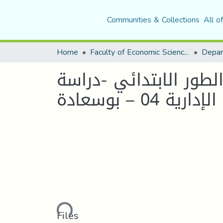
Communities & Collections
All o
Home
Faculty of Economic Sciences, Commerce and Management Sciences
طور الابتدائي -دراسة
Loading...
Files