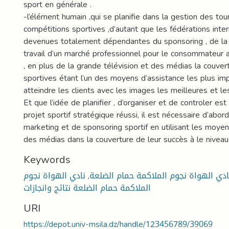
sport en générale .
-l’élément humain ,qui se planifie dans la gestion des tou
compétitions sportives ,d’autant que les fédérations inte
devenues totalement dépendantes du sponsoring , de la p
travail d’un marché professionnel pour le consommateur a
, en plus de la grande télévision et des médias la couver
sportives étant l’un des moyens d’assistance les plus im
atteindre les clients avec les images les meilleures et le
Et que l’idée de planifier , d’organiser et de controler est
projet sportif stratégique réussi, il est nécessaire d’ab
marketing et de sponsoring sportif en utilisant les moyens
des médias dans la couverture de leur succès à le niveau i
Keywords
ادي الهواة نجوم الملاكمة حمام الضلعة
,
نادي الهواة نجوم
الملاكمة حمام الضلعة نتائج وانجازات
URI
https://depot.univ-msila.dz/handle/123456789/39069