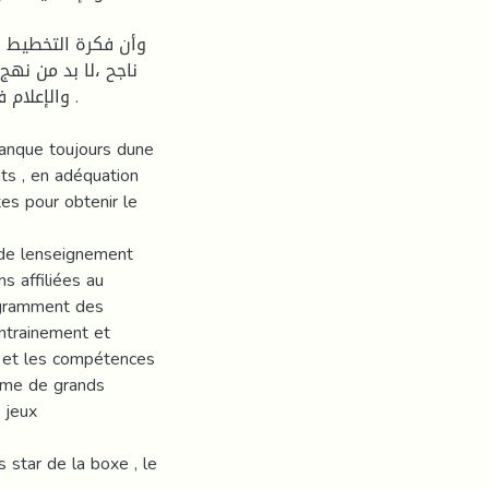
وأن فكرة التخطيط و
ناجح ،لا بد من نهج
والإعلام 
manque toujours dune
nts , en adéquation
tes pour obtenir le
e de lenseignement
ns affiliées au
ogramment des
ntrainement et
s et les compétences
méme de grands
 jeux
s star de la boxe , le