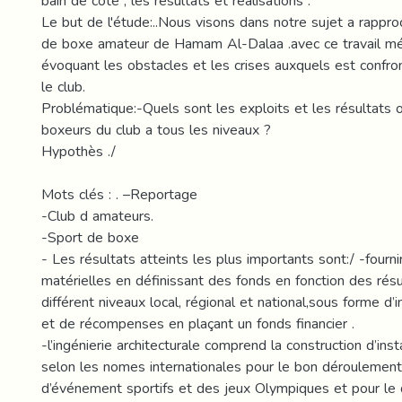
bain de cote , les résultats et réalisations .
Le but de l'étude:..Nous visons dans notre sujet a rappro
de boxe amateur de Hamam Al-Dalaa .avec ce travail mé
évoquant les obstacles et les crises auxquels est confro
le club.
Problématique:-Quels sont les exploits et les résultats 
boxeurs du club a tous les niveaux ?
Hypothès ./
Mots clés : . –Reportage
-Club d amateurs.
-Sport de boxe
- Les résultats atteints les plus importants sont:/ -fourn
matérielles en définissant des fonds en fonction des rés
différent niveaux local, régional et national,sous forme d’i
et de récompenses en plaçant un fonds financier .
-l’ingénierie architecturale comprend la construction d’inst
selon les nomes internationales pour le bon déroulement 
d’événement sportifs et des jeux Olympiques et pour l