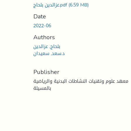
(6.59 MB)
عزالدين بلحاج.pdf
Date
2022-06
Authors
بلحاج, عزالدين
د.سعد, سعيدان
Publisher
معهد علوم وتقنيات النشاطات البدنية والرياضية
بالمسيلة