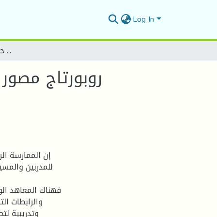
Log In
روبورتاج مصور حول النادي الهواة نجوم الملاكمة حمام الضلعة نتائج وانجازات
روبورتاج مصور 
إن الممارسة الر
للمدربين والمس
فهناك المعاهد الوط
والرابطات الت
وتدريبية لت