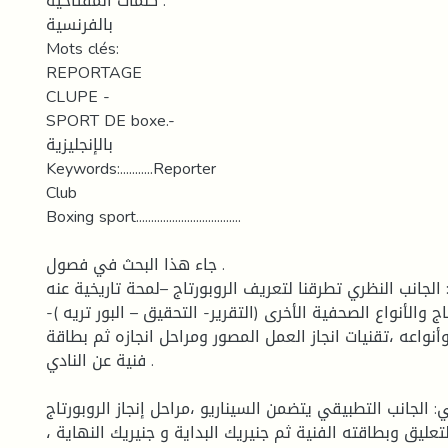
كلمات المفتاحية :
بالفرنسية
Mots clés:
REPORTAGE
CLUPE -
SPORT DE boxe.-
بالإنجليزية
Keywords:...........Reporter
Club
Boxing sport...................................
جاء هذا البحث في فصول .
الجانب النظري تطرقنا لتعريف الروبورتاج –لمحة تاريخية عنه
-الفرق بين الروبورتاج والأنواع الصحفية الأخرى (التقرير- التحقيق – البور تريه )
وأنواعه ،تقنيات انجاز العمل المصور ومراحل انجازه ثم بطاقة
فنية عن النادي .
: الجانب التطبيقي يتضمن السيناريو ،مراحل إنجاز الروبورتاج
عليق وبطاقته الفنية ثم جنيريك البداية و جنيريك النهاية ،