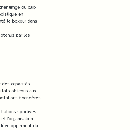
cher limge du club
diatique en
nté le boxeur dans
obtenus par les
ir des capacités
ultats obtenus aux
ncitations financières
allations sportives
et l’organisation
e développement du