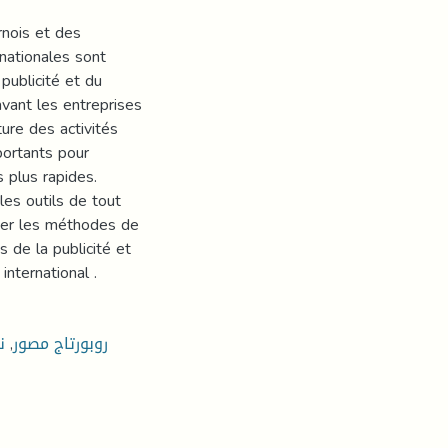
rnois et des
rnationales sont
ublicité et du
vant les entreprises
ture des activités
portants pour
s plus rapides.
 les outils de tout
order les méthodes de
 de la publicité et
nternational .
روبورتاج مصور
,
ن