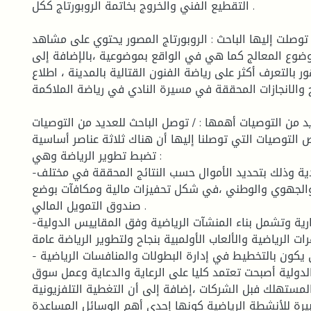
التقطيع الفني والخروج بخاتمة الروبورتاج ككل .
 توصلت إليها الباحث : الروبورتاج المصور يحتوي على مشاهد
ضوع المعالج كما هي في الواقع بموضوعية ،بالإضافة إلى
 بالتعرف أكثر على رياضة الفنون القتالية بالمدينة ، اطلاع
 والانجازات المحققة في مسيرة النادي في رياضة الملاكمة .
د من التوصيات أهمها : / توصل الباحث للعديد من التوصيات
التوصيات التي توصلنا إليها أن هناك ثلاثة عناصر أساسية
تضبط تطوير الرياضة وهي :
-توفير الإمكانيات المادية وذلك بتحديد الأموال حسب النتائج المحققة في مختلف
الجهوي والوطني ،في شكل تحفيزات مالية ومكافآت بوضع
صندوق التمويل المالي .
-الهندسة المعمارية وتشمل بناء المنشآت الرياضية وفق المقاييس الدولية
ت الرياضية والألعاب الأولمبية بنجاح ولتطوير الرياضة عامة.
- العنصر البشري والذي يكون بالتخطيط في إدارة البطولات والمنافسات الرياضية
الدولية أصبحت تعتمد كليا على الرعاية والدعاية وعمل سوق
لمستهلك فبل الشركات ،إضافة إلى أن التغطية التلفزيونية
كبيرة للأنشطة الرياضية كونها إحدى أهم الوسائل المساعدة