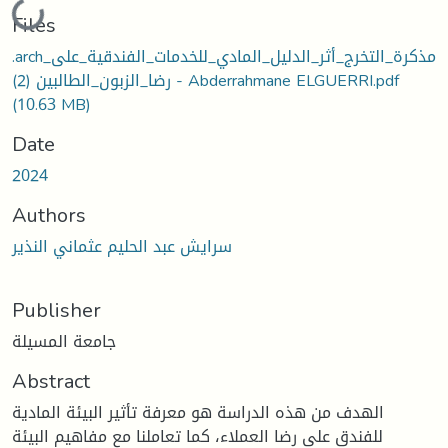
Loading...
Files
.archمذكرة_التخرج_أثر_الدليل_المادي_للخدمات_الفندقية_على_
رضا_الزبون_الطالبين (2) - Abderrahmane ELGUERRI.pdf
(10.63 MB)
Date
2024
Authors
سرايش عبد الحليم عثماني النذير
Publisher
جامعة المسيلة
Abstract
الهدف من هذه الدراسة هو معرفة تأثير البيئة المادية
للفندق على رضا العملاء، كما تعاملنا مع مفاهيم البيئة