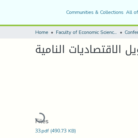
Communities & Collections
All o
Home
Faculty of Economic Sciences, Commerce and Management Sciences
ل الاقتصاديات النامية
Loading...
Files
33.pdf
(490.73 KB)