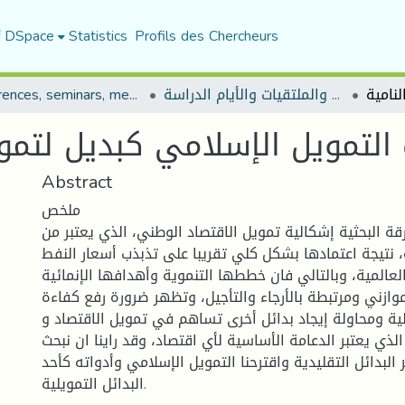
f DSpace
Statistics
Profils des Chercheurs
المؤتمرات والندوات والملتقيات والأيام الدراسة
Conferences, seminars, meetings, and study days
 التمويل الإسلامي كبديل لتموي
Abstract
ملخص
قة البحثية إشكالية تمويل الاقتصاد الوطني، الذي يعتبر من
، نتيجة اعتمادها بشكل كلي تقريبا على تذبذب أسعار النفط
عالمية، وبالتالي فان خططها التنموية وأهدافها الإنمائية
موازني ومرتبطة بالأرجاء والتأجيل، وتظهر ضرورة رفع كفاءة
ية ومحاولة إيجاد بدائل أخرى تساهم في تمويل الاقتصاد و
لذي يعتبر الدعامة الأساسية لأي اقتصاد، وقد راينا ان نبحث
البدائل التقليدية واقترحنا التمويل الإسلامي وأدواته كأحد
البدائل التمويلية.