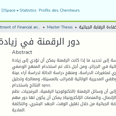
f DSpace
Statistics
Profils des Chercheurs
Department of Financial and Accounting Sciences
Master Thesis
دور الرقمنة في زيادة 
Abstract
 إلى تحديد ما إذا كانت الرقمنة يمكن أن تؤدي إلى زيادة
بائية في الجزائر، ومن أجل ذلك تم استخدام المنهج الوصفي
 لمتغيرات الدراسة، ومنهج دراسة الحالة لدراسة اَراء عينة
في المديرية الولائية للضرائب بالمسيلة، ومعالجة وتحليل
النتائج باستخدام spss.
ى أن وسائل الرقمنة (التكنولوجيا الرقمية، البرمجيات، نظم
لإتصال، والمنصات الإلكترونية) يمكن أن يكون لها دور مهم
بة الجبائية من خلال تقليل الوقت، الجهد البشري، والتكلفة
المادية.