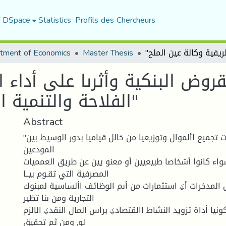
f DSpace
Statistics
Profils des Chercheurs
tment of Economics
Master Thesis
الفلاحة والتنمية الريفية وكالة عين الملح"
Abstract
"تعد البنوك أىم قنوات تجميع األموال وتوزيعيا من خالل قياميا بدور الوسيط بين
المودعين
اء كانوا أشخاصا طبيعيين أو معنو يين عن طريق العمميات
المصرفية التي تقـوم بيــا
المدخرات أؼ استثمارات من أىم الوظائف األساسية لمبنوك
التجارية ومن ىنا تظير
كونيا أداة تزويد النشاط االقتصادؼ براس المال النقدؼ الالزم
لو, ومن ثم تحقيق