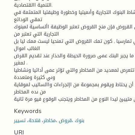
التنمية االقتصادية.
اط البنوك التجارية وأىميتيا وخطورة وظيفتيا المتمثمة في
تمقي الودائع
القروض فإن منح القروض تعتبر الوظيفة األساسية لمبنوك
التجارية التي تعتبر من
 تمارسيا , كون تمك القروض التي تمنحيا ليست ممك ليا بل
الغالب اموال
 ما يجبر البنك عمى صرورة الحيطة والحذار عند تقديم القرض
لمغير .
 تتعرص لمعديد من المخاطر والتي تؤثر عمى أدائيا ونشاطيا
وىي كثيرة ومتعددة
أن يحتاط ويقوم بمجموعة من اإلجراءات واالساليب لموقاية
من ىده المخاطر
Keywords
بنوك ،قروض ،مخاطر، فلاحة، تسيير
URI