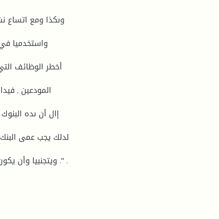
وىكذا ومع اتساع نش
واستخدميا في 
أخطر الوظائف التي
المودعين , فيدا
إال أن ىده البنوك
لدلك يجب عمى البنك 
ويتجنبيا وأن يكون متييئ ليدا النوع من المخاطر ويتجنب الوقوع فيو مرة ثانية ." .