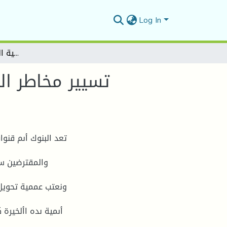
Log In
"تسيير مخاطر القروض البنكية وأثرىا على أداء البنوك دراسة حالة بنك الفلاحة والتنمية الريفية وكالة عين الملح"
والمقترضين سو
ونعتب عممية تحويل 
أىمية ىده األخيرة 