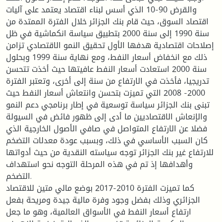
والقرض 90-10 الذي أسس لبناء اقتصاد يعتمد على آليات
اقتصاد السوق، حيث قام بنك الجزائر خلال الفترة الممتدة من
سنة 1990 إلى سنة 2000 بتطبيق سياسة انكماشية في ظل
إصلاحات اقتصادية هدفها الأول تحقيق النمو الاقتصادي تزامن
ذلك مع انخفاض أسعار النفط، ومع نهاية سنة 1999 وبحلول
سنة 2000 استعادت أسعار النفط عافيتها حيث أخذت تتحسن
تدريجيا، فأخذت في الارتفاع من سنة إلى أخرى، وتعتبر الفترة
2000- 2008 التي تميزت بتحسن وانتعاش أسعار النفط حيث
تبنى بنك الجزائر سياسة توسعية في إطار برنامجي دعم النمو
والإنعاش الاقتصاديين ما أدى إلى ظهور فائض في السيولة
فضلا عن الارتفاع المتواصل في صافي الأصول الخارجية الذي
كان السبب الأساسي في ذلك، وبسبب عودة معدلات التضخم
للارتفاع غير بنك الجزائر توجه سياسته النقدية من حيث أدواتها
وأهدافها إذ تم في هذه المرحلة التوجه نحو استهداف
التضخم.
كما تميزت الفترة 2010-2017 بوضع مالي متين للاقتصاد
الجزائري وذلك بفضل وجود وفرة مالية جيدة ومريحة بفعل
ارتفاع أسعار النفط في الأسواق العالمية، وهو ما جعل