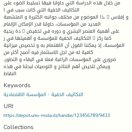
من خلال هذه الدراسة التي حاولنا فيها تسليط الضوء على
التكاليف الخفية التي كانت سبب في ا
ذا الموضوع من مختلف جوانبه الكثيرة و المتشعبة، 􀁂 و إفلاس
العديد من المؤسسات، حاولنا قدر الإمكان الإلمام
دة ربحية 􀁏 على أهمية العنصر البشري و دوره في تخفيض
التكاليف الخفية للمؤسسة و أهميتها في ز 􀁃 كما ركز
المؤسسة، إذ يمكننا القول أن الاهتمام به و تخصيص ميزانية
كافية له من اجل الاستثمار فيه أصبح أكثر من
ضروري على المؤسسات الراغبة فعلا في البقاء و التطور،
ويمكن تلخيص أهم النتائج و التوصيات لبحثنا في هذه
النقاط:
Keywords
التكاليف الخفية - المؤسسة الاقتصادية
URI
https://depot.univ-msila.dz/handle/123456789/9433
Collections