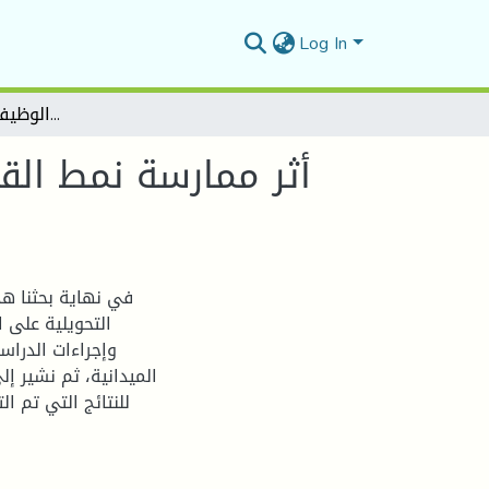
Log In
أثر ممارسة نمط القیادة التحویلیة على الرضا الوظیفي للعاملین بالمسیلة ALGAL+ دراسة میدانیة بمؤسسة
أثر ممارسة نمط القی
في نهاية بحثنا هذ
التحويلية على 
وإجراءات الدراس
الميدانية، ثم نشير 
للنتائج التي تم ال