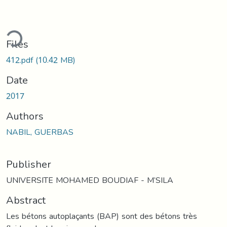
ding...
Files
412.pdf
(10.42 MB)
Date
2017
Authors
NABIL, GUERBAS
Publisher
UNIVERSITE MOHAMED BOUDIAF - M’SILA
Abstract
Les bétons autoplaçants (BAP) sont des bétons très