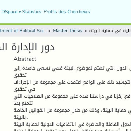
f DSpace
Statistics
Profils des Chercheurs
Department of Political Sciences
Master Thesis
دور الإدارة ا
Abstract
بین الدول التي تھتم لموضوع البیئة فھي تسعى جاھدة إلى
تحقیق
جسید ذلك على الواقع اعتمدت على مجموعة من الإجراءات
في تحقیق
قع. ركزنا في دراستنا ھذه على مجموعة من الصلاحیات التي
تتمتع بھا
ي حمایة البیئة، وذلك من خلال مجموعة من القوانین الخاصة
بالبیئة .
لدول الفاعلة والحاضرة في الاتفاقیات الدولیة لحمایة البیئة