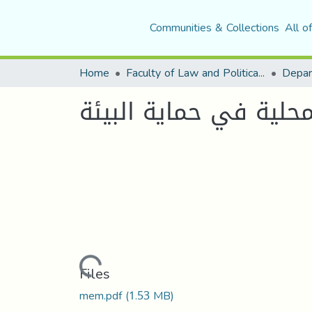
Communities & Collections
All o
Home
Faculty of Law and Political Science
لمحلیة في حمایة البیئة
Loading...
Files
mem.pdf
(1.53 MB)