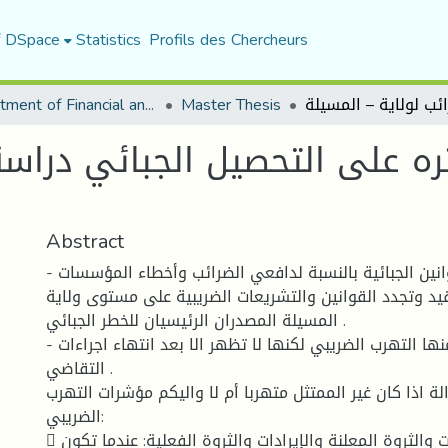
f DSpace
Statistics
Profils des Chercheurs
Department of Financial and Accounting Sciences
Master Thesis
ره على التحصيل الجبائي دراسة
Abstract
- يعتبر عدم العلم بالقوانين الجبائية بالنسبة لدافعي الضرائب وأخطاء المؤسسات
قيد وتجدد القوانين والتشريعات الضريبية على مستوى ولاية
المسيلة المصدران الرئيسيان للخطر الجبائي .
- هناك مصادر اخرى منها التهرب الضريبي لكنها لا تظهر الا بعد انتهاء اجراءات
التقاضي .
لة اذا كان غير الممتثل متهربا أم لا واليكم مؤشرات التهرب
الضريبي:
 تباين كبير بين الإيرادات والثروة المعلنة والإيرادات والثروة الفعلية: عندما تكون