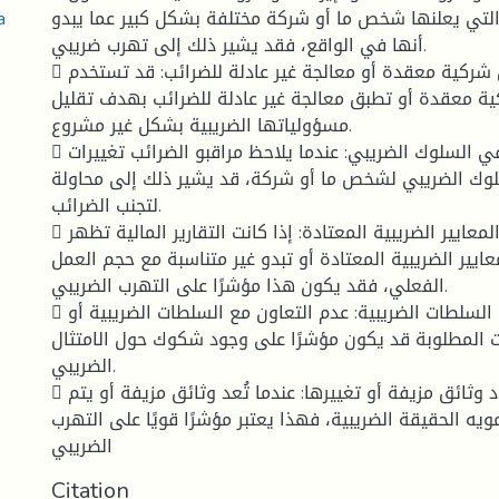
ة التي يعلنها شخص ما أو شركة مختلفة بشكل كبير عما يبدو
أنها في الواقع، فقد يشير ذلك إلى تهرب ضريبي.
 استخدام هياكل شركية معقدة أو معالجة غير عادلة للضرائب: قد تستخدم
ة معقدة أو تطبق معالجة غير عادلة للضرائب بهدف تقليل
مسؤولياتها الضريبية بشكل غير مشروع.
 تغيير مفاجئ في السلوك الضريبي: عندما يلاحظ مراقبو الضرائب تغييرات
وك الضريبي لشخص ما أو شركة، قد يشير ذلك إلى محاولة
لتجنب الضرائب.
 انحرافات كبيرة عن المعايير الضريبية المعتادة: إذا كانت التقارير المالية تظهر
عايير الضريبية المعتادة أو تبدو غير متناسبة مع حجم العمل
الفعلي، فقد يكون هذا مؤشرًا على التهرب الضريبي.
 رفض التعاون مع السلطات الضريبية: عدم التعاون مع السلطات الضريبية أو
 المطلوبة قد يكون مؤشرًا على وجود شكوك حول الامتثال
الضريبي.
 المشاركة في إعداد وثائق مزيفة أو تغييرها: عندما تُعد وثائق مزيفة أو يتم
مويه الحقيقة الضريبية، فهذا يعتبر مؤشرًا قويًا على التهرب
الضريبي
Citation