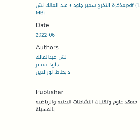
(1
مذكرة التخرج سمير جلود + عبد المالك نش.pdf
MB)
Date
2022-06
Authors
نش, عبدالمالك
جلود, سمير
د.بطاط, نورالدين
Publisher
معهد علوم وتقنيات النشاطات البدنية والرياضية
بالمسيلة