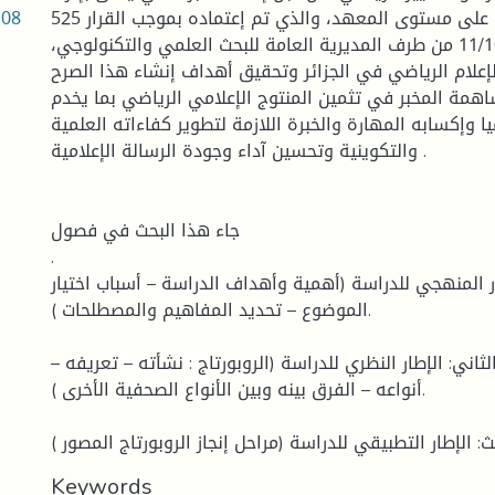
.08
البحوث العلمية على مستوى المعهد، والذي تم إعتماده بموجب القرار 525
المؤرخ في 11/10/2020 من طرف المديرية العامة للبحث العلمي والتكنولوجي،
إعلام الرياضي في الجزائر وتحقيق أهداف إنشاء هذا الصرح
همة المخبر في تثمين المنتوج الإعلامي الرياضي بما يخدم
يا وإكسابه المهارة والخبرة اللازمة لتطوير كفاءاته العلمية
والتكوينية وتحسين آداء وجودة الرسالة الإعلامية .
جاء هذا البحث في فصول
.
ار المنهجي للدراسة (أهمية وأهداف الدراسة – أسباب اختيار
الموضوع – تحديد المفاهيم والمصطلحات ).
ثاني: الإطار النظري للدراسة (الروبورتاج : نشأته – تعريفه –
أنواعه – الفرق بينه وبين الأنواع الصحفية الأخرى ).
Keywords