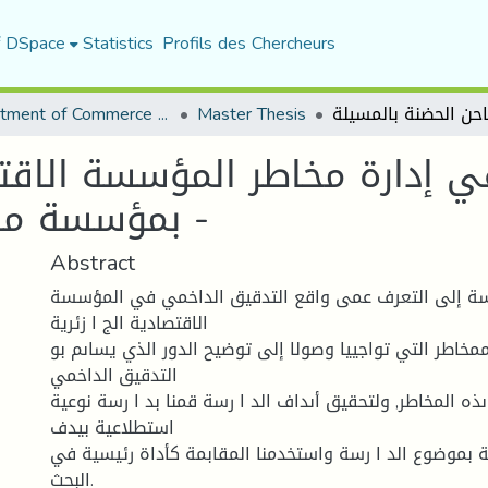
f DSpace
Statistics
Profils des Chercheurs
Department of Commerce Science
Master Thesis
ي إدارة مخاطر المؤسسة الاقتص
بمؤسسة مطاحن الحضنة بالمسيلة -
Abstract
رسة إلى التعرف عمى واقع التدقيق الداخمي في المؤسسة
الاقتصادية الج ا زئرية
ممخاطر التي تواجييا وصولا إلى توضيح الدور الذي يساىم بو
التدقيق الداخمي
ه المخاطر, ولتحقيق أىداف الد ا رسة قمنا بد ا رسة نوعية
استطلاعية بيدف
ة بموضوع الد ا رسة واستخدمنا المقابمة كأداة رئيسية في
البحث.