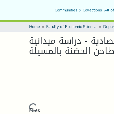
Communities & Collections
All o
Home
Faculty of Economic Sciences, Commerce and Management Sciences
ادية - دراسة ميدانية
Loading...
Files